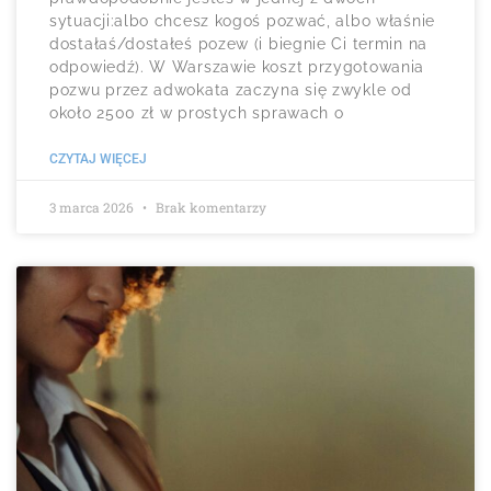
sytuacji:albo chcesz kogoś pozwać, albo właśnie
dostałaś/dostałeś pozew (i biegnie Ci termin na
odpowiedź). W Warszawie koszt przygotowania
pozwu przez adwokata zaczyna się zwykle od
około 2500 zł w prostych sprawach o
CZYTAJ WIĘCEJ
3 marca 2026
Brak komentarzy