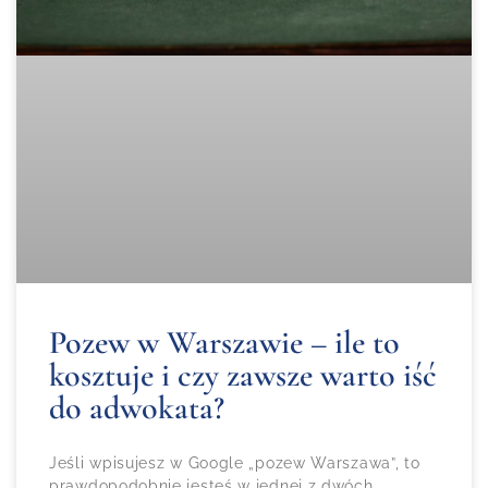
Pozew w Warszawie – ile to
kosztuje i czy zawsze warto iść
do adwokata?
Jeśli wpisujesz w Google „pozew Warszawa”, to
prawdopodobnie jesteś w jednej z dwóch