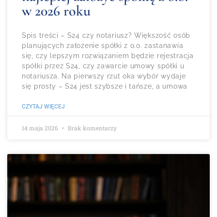
w 2026 roku
Spis treści – S24 czy notariusz? Większość osób
planujących założenie spółki z o.o. zastanawia
się, czy lepszym rozwiązaniem będzie rejestracja
spółki przez S24, czy zawarcie umowy spółki u
notariusza. Na pierwszy rzut oka wybór wydaje
się prosty – S24 jest szybsze i tańsze, a umowa
CZYTAJ WIĘCEJ
14 maja 2026
Brak komentarzy