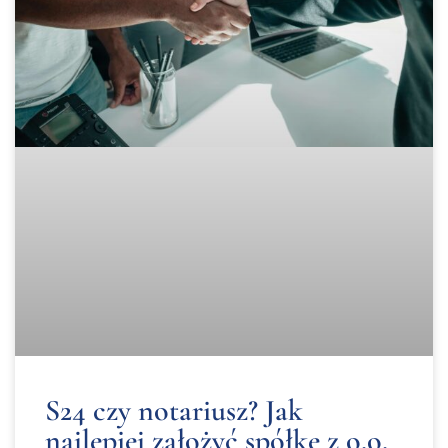
S24 czy notariusz? Jak
najlepiej założyć spółkę z o.o.