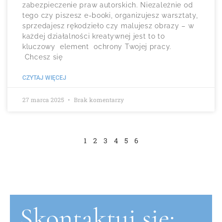
zabezpieczenie praw autorskich. Niezależnie od
tego czy piszesz e-booki, organizujesz warsztaty,
sprzedajesz rękodzieło czy malujesz obrazy – w
każdej działalności kreatywnej jest to to
kluczowy element ochrony Twojej pracy.
Chcesz się
CZYTAJ WIĘCEJ
27 marca 2025
Brak komentarzy
1
2
3
4
5
6
Skontaktuj się: