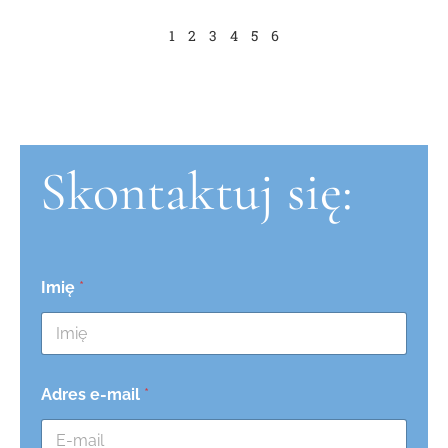
1
2
3
4
5
6
Skontaktuj się:
Imię
*
Adres e-mail
*