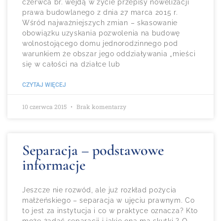
czerwca br. wejdą w życie przepisy nowelizacji
prawa budowlanego z dnia 27 marca 2015 r.
Wśród najważniejszych zmian – skasowanie
obowiązku uzyskania pozwolenia na budowę
wolnostojącego domu jednorodzinnego pod
warunkiem że obszar jego oddziaływania „mieści
się w całości na działce lub
CZYTAJ WIĘCEJ
10 czerwca 2015
Brak komentarzy
Separacja – podstawowe
informacje
Jeszcze nie rozwód, ale już rozkład pożycia
małżeńskiego – separacja w ujęciu prawnym. Co
to jest za instytucja i co w praktyce oznacza? Kto
może żądać separacji i jakie ona ma skutki ? O