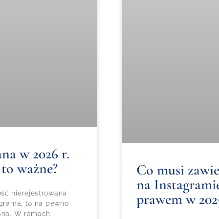
na w 2026 r.
 to ważne?
Co musi zawie
na Instagramie
ść nierejestrowana
prawem w 202
agrama, to na pewno
wana. W ramach