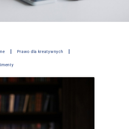
lne
Prawo dla kreatywnych
limenty