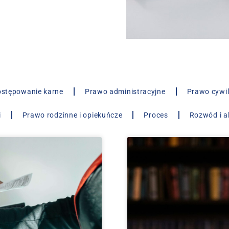
stępowanie karne
Prawo administracyjne
Prawo cywi
i
Prawo rodzinne i opiekuńcze
Proces
Rozwód i a