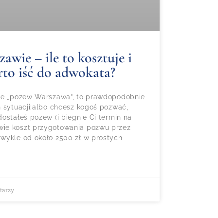
wie – ile to kosztuje i
rto iść do adwokata?
gle „pozew Warszawa”, to prawdopodobnie
h sytuacji:albo chcesz kogoś pozwać,
ostałeś pozew (i biegnie Ci termin na
ie koszt przygotowania pozwu przez
wykle od około 2500 zł w prostych
tarzy