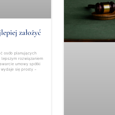
lepiej założyć
ość osób planujących
czy lepszym rozwiązaniem
 zawarcie umowy spółki
 wydaje się prosty –