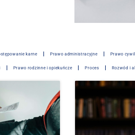
stępowanie karne
Prawo administracyjne
Prawo cywi
i
Prawo rodzinne i opiekuńcze
Proces
Rozwód i a