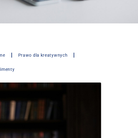
lne
Prawo dla kreatywnych
limenty