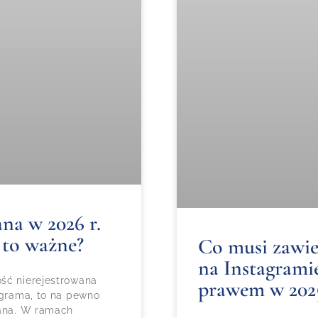
na w 2026 r.
 to ważne?
Co musi zawie
na Instagramie
ść nierejestrowana
prawem w 202
agrama, to na pewno
wana. W ramach