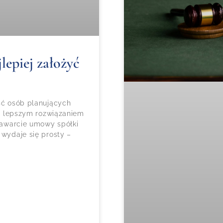
lepiej założyć
ość osób planujących
czy lepszym rozwiązaniem
 zawarcie umowy spółki
 wydaje się prosty –