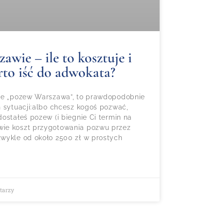
wie – ile to kosztuje i
rto iść do adwokata?
gle „pozew Warszawa”, to prawdopodobnie
h sytuacji:albo chcesz kogoś pozwać,
ostałeś pozew (i biegnie Ci termin na
ie koszt przygotowania pozwu przez
wykle od około 2500 zł w prostych
tarzy