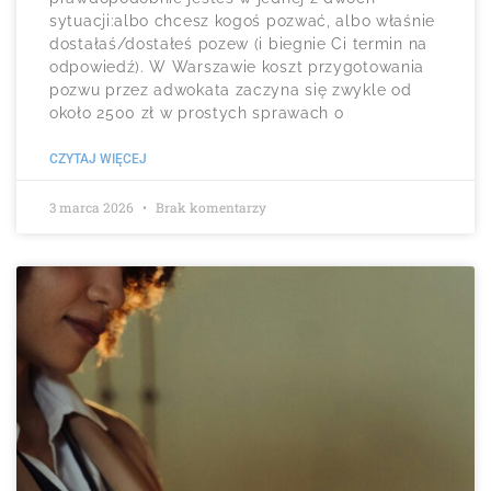
sytuacji:albo chcesz kogoś pozwać, albo właśnie
dostałaś/dostałeś pozew (i biegnie Ci termin na
odpowiedź). W Warszawie koszt przygotowania
pozwu przez adwokata zaczyna się zwykle od
około 2500 zł w prostych sprawach o
CZYTAJ WIĘCEJ
3 marca 2026
Brak komentarzy