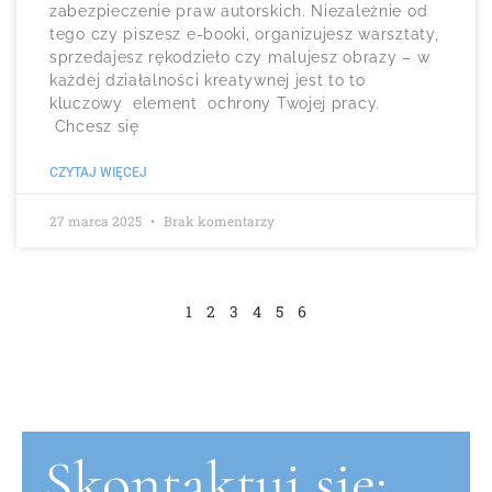
zabezpieczenie praw autorskich. Niezależnie od
tego czy piszesz e-booki, organizujesz warsztaty,
sprzedajesz rękodzieło czy malujesz obrazy – w
każdej działalności kreatywnej jest to to
kluczowy element ochrony Twojej pracy.
Chcesz się
CZYTAJ WIĘCEJ
27 marca 2025
Brak komentarzy
1
2
3
4
5
6
Skontaktuj się: