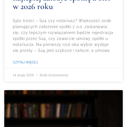
w 2026 roku
Spis treści – S24 czy notariusz? Większość osób
planujących założenie spółki z o.o. zastanawia
się, czy lepszym rozwiązaniem będzie rejestracja
spółki przez S24, czy zawarcie umowy spółki u
notariusza. Na pierwszy rzut oka wybór wydaje
się prosty – S24 jest szybsze i tańsze, a umowa
CZYTAJ WIĘCEJ
14 maja 2026
Brak komentarzy