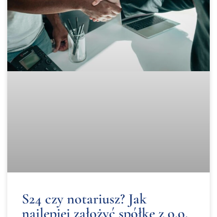
S24 czy notariusz? Jak
najlepiej założyć spółkę z o.o.