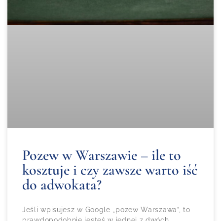
Pozew w Warszawie – ile to
kosztuje i czy zawsze warto iść
do adwokata?
Jeśli wpisujesz w Google „pozew Warszawa”, to
prawdopodobnie jesteś w jednej z dwóch