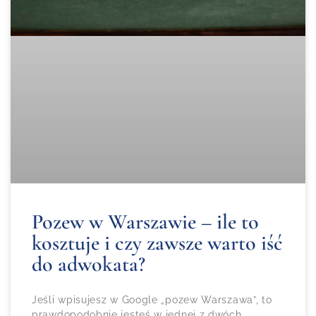
Pozew w Warszawie – ile to
kosztuje i czy zawsze warto iść
do adwokata?
Jeśli wpisujesz w Google „pozew Warszawa”, to
prawdopodobnie jesteś w jednej z dwóch