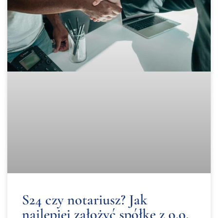
S24 czy notariusz? Jak
najlepiej założyć spółkę z o.o.