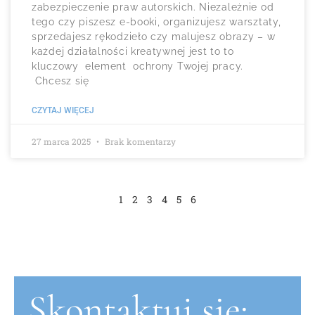
zabezpieczenie praw autorskich. Niezależnie od
tego czy piszesz e-booki, organizujesz warsztaty,
sprzedajesz rękodzieło czy malujesz obrazy – w
każdej działalności kreatywnej jest to to
kluczowy element ochrony Twojej pracy.
Chcesz się
CZYTAJ WIĘCEJ
27 marca 2025
Brak komentarzy
1
2
3
4
5
6
Skontaktuj się: