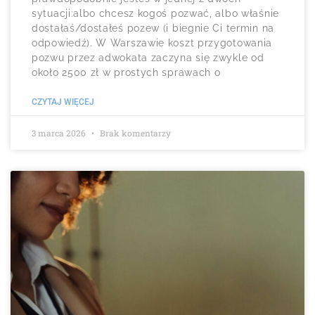
sytuacji:albo chcesz kogoś pozwać, albo właśnie
dostałaś/dostałeś pozew (i biegnie Ci termin na
odpowiedź). W Warszawie koszt przygotowania
pozwu przez adwokata zaczyna się zwykle od
około 2500 zł w prostych sprawach o
CZYTAJ WIĘCEJ
3 marca 2026
Brak komentarzy