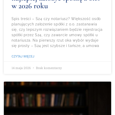
w 2026 roku
Spis treści – S24 czy notariusz? Większość osób
planujących założenie spółki z o.o. zastanawia
się, czy lepszym rozwiązaniem będzie rejestracja
spółki przez S24, czy zawarcie umowy spółki u
notariusza. Na pierwszy rzut oka wybór wydaje
się prosty – S24 jest szybsze i tańsze, a umowa
CZYTAJ WIĘCEJ
14 maja 2026
Brak komentarzy