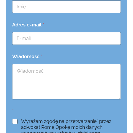
Adres e-mail
*
Wiadomość
*
*
Wyrażam zgodę na przetwarzanie* przez
adwokat Romę Opokę moich danych