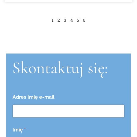
1
2
3
4
5
6
Skontaktuj się:
Adres Imię e-mail
Imię
*