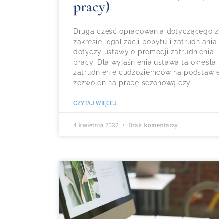
pracy)
Druga część opracowania dotyczącego z
zakresie legalizacji pobytu i zatrudnian
dotyczy ustawy o promocji zatrudnienia i
pracy. Dla wyjaśnienia ustawa ta określa m
zatrudnienie cudzoziemców na podstawie
zezwoleń na pracę sezonową czy
CZYTAJ WIĘCEJ
4 kwietnia 2022
Brak komentarzy