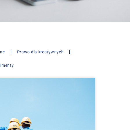
lne
Prawo dla kreatywnych
limenty