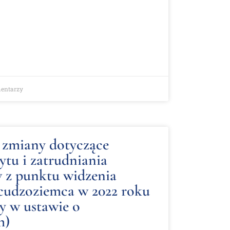
entarzy
 zmiany dotyczące
bytu i zatrudniania
 z punktu widzenia
cudzoziemca w 2022 roku
y w ustawie o
h)