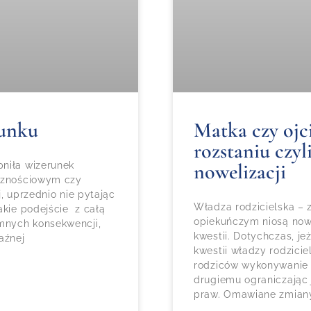
Matka czy ojc
runku
rozstaniu czyl
nowelizacji
pniła wizerunek
ecznościowym czy
, uprzednio nie pytając
Władza rodzicielska – 
akie podejście z całą
opiekuńczym niosą nowy
mnych konsekwencji,
kwestii. Dotychczas, je
aźnej
kwestii władzy rodzicie
rodziców wykonywanie w
drugiemu ograniczając 
praw. Omawiane zmiany