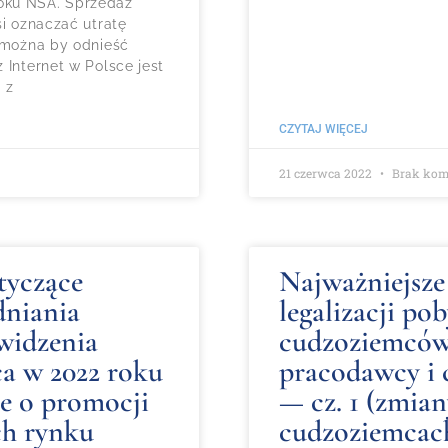
oku NSA. Sprzedaż
si oznaczać utratę
, można by odnieść
 Internet w Polsce jest
 z
CZYTAJ WIĘCEJ
21 czerwca 2022
Brak kom
tyczące
Najważniejsze
dniania
legalizacji po
widzenia
cudzoziemców
a w 2022 roku
pracodawcy i 
ie o promocji
— cz. 1 (zmian
ch rynku
cudzoziemcac