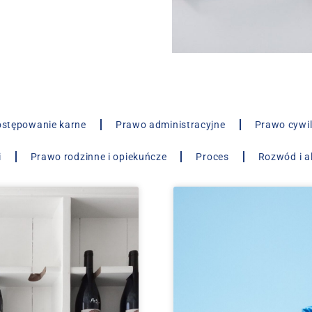
stępowanie karne
Prawo administracyjne
Prawo cywi
i
Prawo rodzinne i opiekuńcze
Proces
Rozwód i a