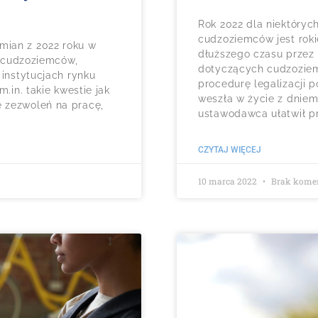
Rok 2022 dla niektóry
cudzoziemców jest rok
mian z 2022 roku w
dłuższego czasu przez
ia cudzoziemców,
dotyczących cudzoziem
 instytucjach rynku
procedurę legalizacji 
.in. takie kwestie jak
weszła w życie z dniem 
 zezwoleń na pracę,
ustawodawca ułatwił p
CZYTAJ WIĘCEJ
10 marca 2022
Brak kome