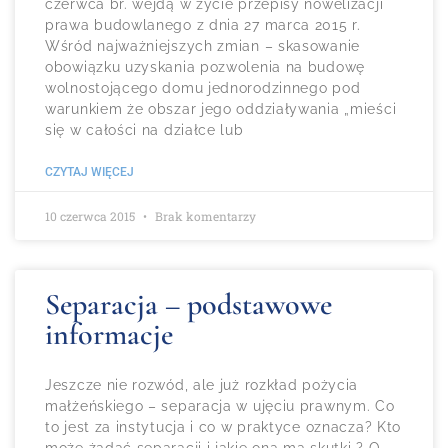
czerwca br. wejdą w życie przepisy nowelizacji
prawa budowlanego z dnia 27 marca 2015 r.
Wśród najważniejszych zmian – skasowanie
obowiązku uzyskania pozwolenia na budowę
wolnostojącego domu jednorodzinnego pod
warunkiem że obszar jego oddziaływania „mieści
się w całości na działce lub
CZYTAJ WIĘCEJ
10 czerwca 2015
Brak komentarzy
Separacja – podstawowe
informacje
Jeszcze nie rozwód, ale już rozkład pożycia
małżeńskiego – separacja w ujęciu prawnym. Co
to jest za instytucja i co w praktyce oznacza? Kto
może żądać separacji i jakie ona ma skutki ? O