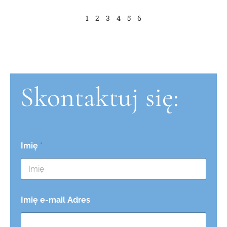
1
2
3
4
5
6
Skontaktuj się:
Imię
*
Imię e-mail Adres