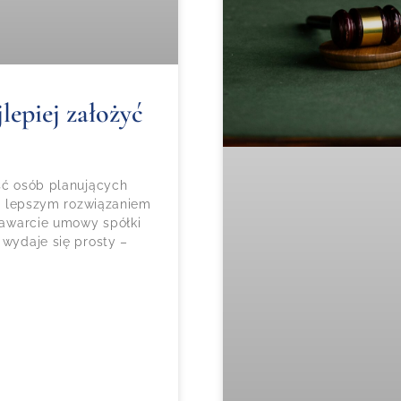
lepiej założyć
ość osób planujących
czy lepszym rozwiązaniem
 zawarcie umowy spółki
 wydaje się prosty –