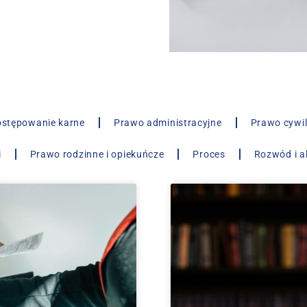
stępowanie karne
Prawo administracyjne
Prawo cywi
i
Prawo rodzinne i opiekuńcze
Proces
Rozwód i a