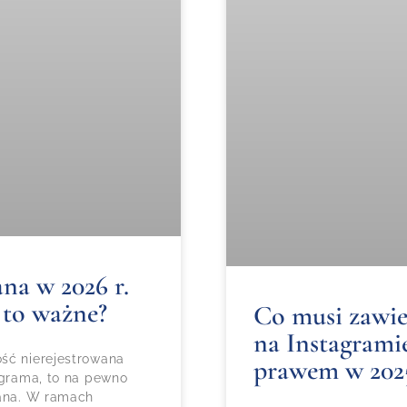
na w 2026 r.
 to ważne?
Co musi zawie
na Instagramie
ść nierejestrowana
prawem w 202
agrama, to na pewno
wana. W ramach