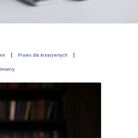
lne
Prawo dla kreatywnych
limenty