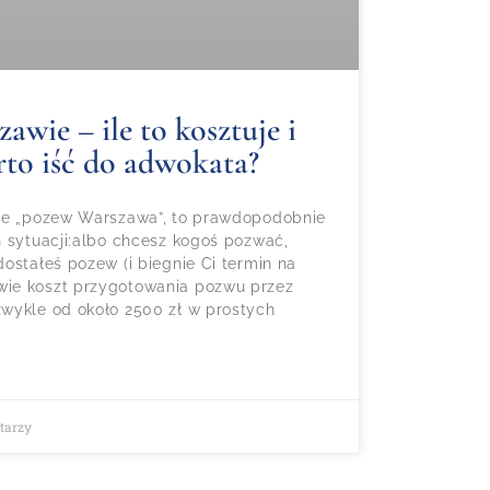
wie – ile to kosztuje i
rto iść do adwokata?
gle „pozew Warszawa”, to prawdopodobnie
h sytuacji:albo chcesz kogoś pozwać,
ostałeś pozew (i biegnie Ci termin na
ie koszt przygotowania pozwu przez
wykle od około 2500 zł w prostych
tarzy