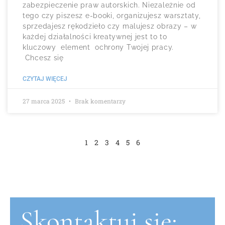
zabezpieczenie praw autorskich. Niezależnie od
tego czy piszesz e-booki, organizujesz warsztaty,
sprzedajesz rękodzieło czy malujesz obrazy – w
każdej działalności kreatywnej jest to to
kluczowy element ochrony Twojej pracy.
Chcesz się
CZYTAJ WIĘCEJ
27 marca 2025
Brak komentarzy
1
2
3
4
5
6
Skontaktuj się: