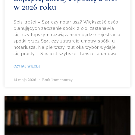
w 2026 roku
Spis treści – S24 czy notariusz? Większość osób
planujących założenie spółki z o.o. zastanawia
się, czy lepszym rozwiązaniem będzie rejestracja
spółki przez S24, czy zawarcie umowy spółki u
notariusza. Na pierwszy rzut oka wybór wydaje
się prosty – S24 jest szybsze i tańsze, a umowa
CZYTAJ WIĘCEJ
14 maja 2026
Brak komentarzy