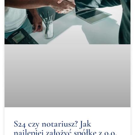
S24 czy notariusz? Jak
najlepiej założyć spółkę z o.o.