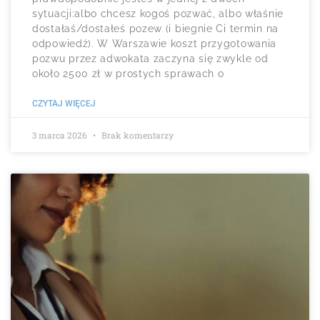
sytuacji:albo chcesz kogoś pozwać, albo właśnie
dostałaś/dostałeś pozew (i biegnie Ci termin na
odpowiedź). W Warszawie koszt przygotowania
pozwu przez adwokata zaczyna się zwykle od
około 2500 zł w prostych sprawach o
CZYTAJ WIĘCEJ
3 marca 2026
Brak komentarzy