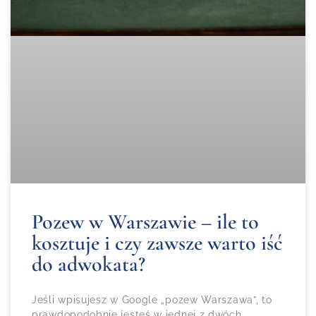
Pozew w Warszawie – ile to
kosztuje i czy zawsze warto iść
do adwokata?
Jeśli wpisujesz w Google „pozew Warszawa”, to
prawdopodobnie jesteś w jednej z dwóch