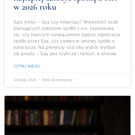
w 2026 roku
Spis treści – S24 czy notariusz? Większość osób
planujących założenie spółki z o.o. zastanawia
się, czy lepszym rozwiązaniem będzie rejestracja
spółki przez S24, czy zawarcie umowy spółki u
notariusza. Na pierwszy rzut oka wybór wydaje
się prosty – S24 jest szybsze i tańsze, a umowa
CZYTAJ WIĘCEJ
14 maja 2026
Brak komentarzy