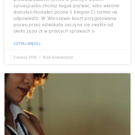
sytuacji:albo chcesz kogoś pozwać, albo właśnie
dostałaś/dostałeś pozew (i biegnie Ci termin na
odpowiedź). W Warszawie koszt przygotowania
pozwu przez adwokata zaczyna się zwykle od
około 2500 zł w prostych sprawach o
CZYTAJ WIĘCEJ
3 marca 2026
Brak komentarzy