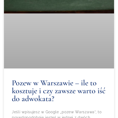
Pozew w Warszawie – ile to
kosztuje i czy zawsze warto iść
do adwokata?
Jeśli wpisujesz w Google „pozew Warszawa”, to
prawdopodobnie jesteś w jednej z dwóch