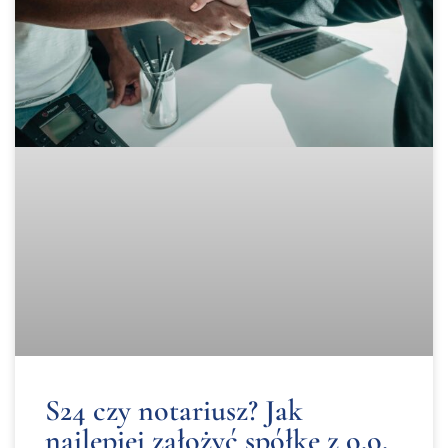
S24 czy notariusz? Jak
najlepiej założyć spółkę z o.o.