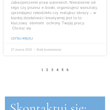
zabezpieczenie praw autorskich. Niezależnie od
tego czy piszesz e-booki, organizujesz warsztaty,
sprzedajesz rękodzieło czy malujesz obrazy – w
każdej działalności kreatywnej jest to to
kluczowy element ochrony Twojej pracy.
Chcesz się
CZYTAJ WIĘCEJ
27 marca 2025
Brak komentarzy
1
2
3
4
5
6
Skontaktuj się: