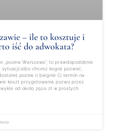
wie – ile to kosztuje i
rto iść do adwokata?
gle „pozew Warszawa”, to prawdopodobnie
h sytuacji:albo chcesz kogoś pozwać,
ostałeś pozew (i biegnie Ci termin na
ie koszt przygotowania pozwu przez
wykle od około 2500 zł w prostych
tarzy