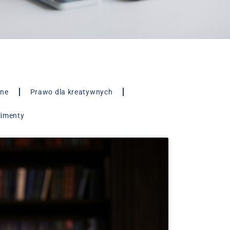
lne
Prawo dla kreatywnych
limenty