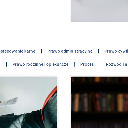
stępowanie karne
Prawo administracyjne
Prawo cywi
i
Prawo rodzinne i opiekuńcze
Proces
Rozwód i a