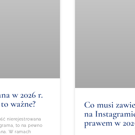
na w 2026 r.
 to ważne?
Co musi zawie
na Instagramie
ść nierejestrowana
prawem w 202
agrama, to na pewno
wana. W ramach