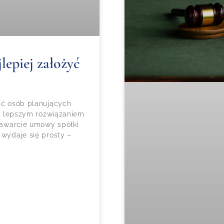
lepiej założyć
ość osób planujących
czy lepszym rozwiązaniem
 zawarcie umowy spółki
 wydaje się prosty –