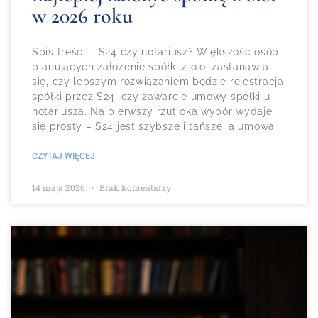
w 2026 roku
Spis treści – S24 czy notariusz? Większość osób
planujących założenie spółki z o.o. zastanawia
się, czy lepszym rozwiązaniem będzie rejestracja
spółki przez S24, czy zawarcie umowy spółki u
notariusza. Na pierwszy rzut oka wybór wydaje
się prosty – S24 jest szybsze i tańsze, a umowa
CZYTAJ WIĘCEJ
14 maja 2026
Brak komentarzy