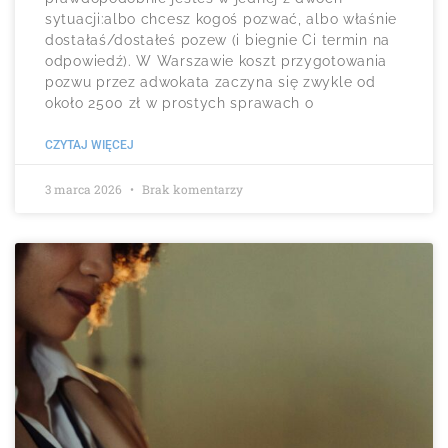
sytuacji:albo chcesz kogoś pozwać, albo właśnie
dostałaś/dostałeś pozew (i biegnie Ci termin na
odpowiedź). W Warszawie koszt przygotowania
pozwu przez adwokata zaczyna się zwykle od
około 2500 zł w prostych sprawach o
CZYTAJ WIĘCEJ
3 marca 2026
Brak komentarzy