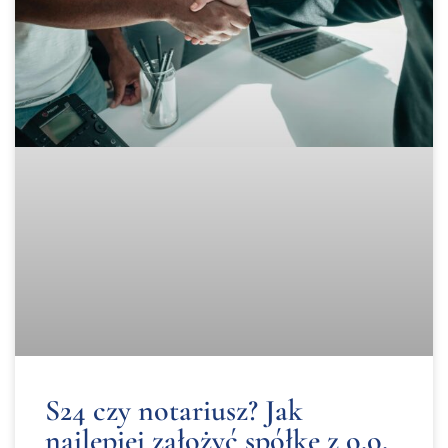
S24 czy notariusz? Jak
najlepiej założyć spółkę z o.o.