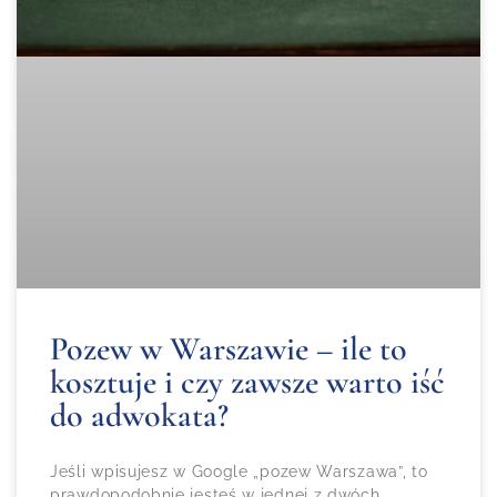
Pozew w Warszawie – ile to
kosztuje i czy zawsze warto iść
do adwokata?
Jeśli wpisujesz w Google „pozew Warszawa”, to
prawdopodobnie jesteś w jednej z dwóch