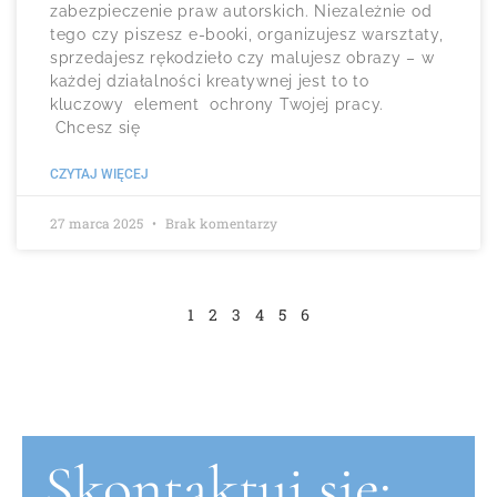
zabezpieczenie praw autorskich. Niezależnie od
tego czy piszesz e-booki, organizujesz warsztaty,
sprzedajesz rękodzieło czy malujesz obrazy – w
każdej działalności kreatywnej jest to to
kluczowy element ochrony Twojej pracy.
Chcesz się
CZYTAJ WIĘCEJ
27 marca 2025
Brak komentarzy
1
2
3
4
5
6
Skontaktuj się: