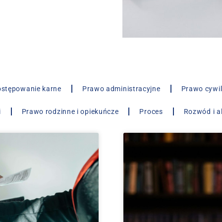
stępowanie karne
Prawo administracyjne
Prawo cywi
i
Prawo rodzinne i opiekuńcze
Proces
Rozwód i a