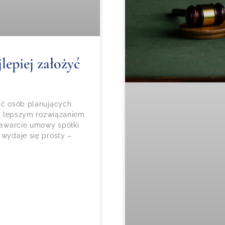
lepiej założyć
ość osób planujących
czy lepszym rozwiązaniem
 zawarcie umowy spółki
 wydaje się prosty –