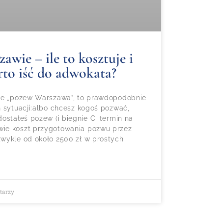
wie – ile to kosztuje i
rto iść do adwokata?
gle „pozew Warszawa”, to prawdopodobnie
h sytuacji:albo chcesz kogoś pozwać,
ostałeś pozew (i biegnie Ci termin na
ie koszt przygotowania pozwu przez
wykle od około 2500 zł w prostych
tarzy