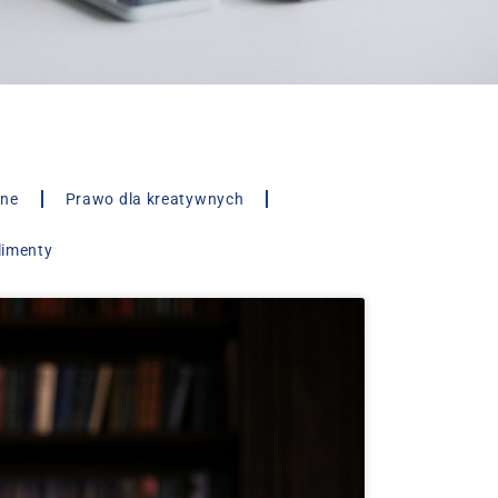
lne
Prawo dla kreatywnych
limenty