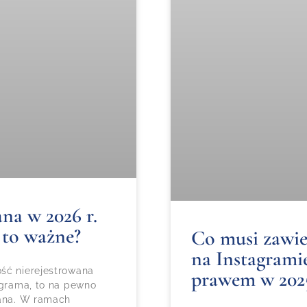
na w 2026 r.
 to ważne?
Co musi zawie
na Instagramie
ść nierejestrowana
prawem w 202
agrama, to na pewno
wana. W ramach