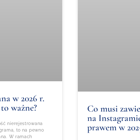
na w 2026 r.
 to ważne?
Co musi zawie
na Instagramie
ść nierejestrowana
prawem w 202
agrama, to na pewno
wana. W ramach