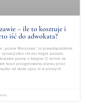
wie – ile to kosztuje i
rto iść do adwokata?
gle „pozew Warszawa”, to prawdopodobnie
h sytuacji:albo chcesz kogoś pozwać,
ostałeś pozew (i biegnie Ci termin na
ie koszt przygotowania pozwu przez
wykle od około 2500 zł w prostych
tarzy