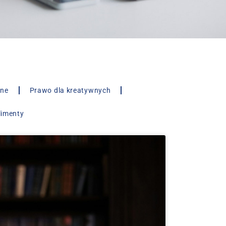
lne
Prawo dla kreatywnych
limenty