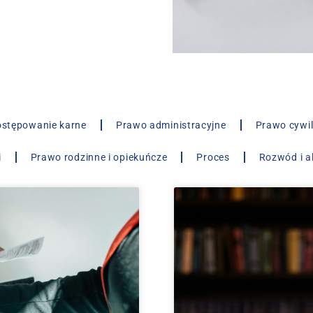
stępowanie karne
Prawo administracyjne
Prawo cywi
i
Prawo rodzinne i opiekuńcze
Proces
Rozwód i a