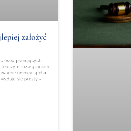
lepiej założyć
ość osób planujących
czy lepszym rozwiązaniem
 zawarcie umowy spółki
 wydaje się prosty –