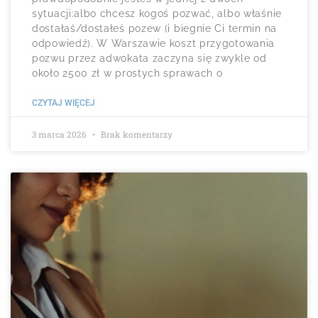
sytuacji:albo chcesz kogoś pozwać, albo właśnie
dostałaś/dostałeś pozew (i biegnie Ci termin na
odpowiedź). W Warszawie koszt przygotowania
pozwu przez adwokata zaczyna się zwykle od
około 2500 zł w prostych sprawach o
CZYTAJ WIĘCEJ
3 marca 2026
Brak komentarzy