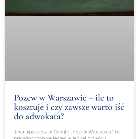
Pozew w Warszawie – ile to
kosztuje i czy zawsze warto iść
do adwokata?
Jeśli wpisujesz w Google „pozew Warszawa”, to
prawdopodobnie jesteś w jednej z dwóch