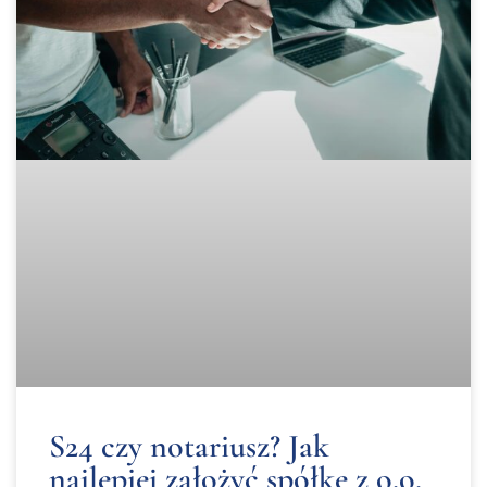
S24 czy notariusz? Jak
najlepiej założyć spółkę z o.o.