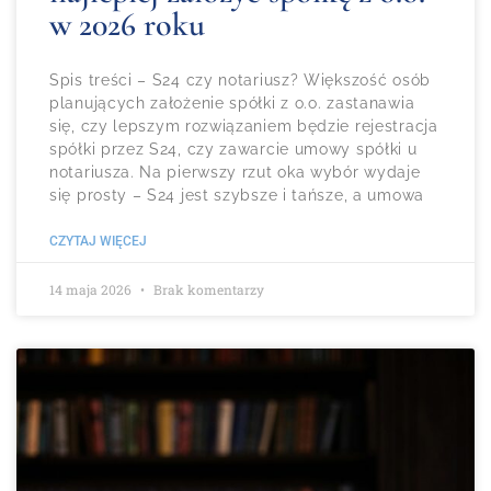
w 2026 roku
Spis treści – S24 czy notariusz? Większość osób
planujących założenie spółki z o.o. zastanawia
się, czy lepszym rozwiązaniem będzie rejestracja
spółki przez S24, czy zawarcie umowy spółki u
notariusza. Na pierwszy rzut oka wybór wydaje
się prosty – S24 jest szybsze i tańsze, a umowa
CZYTAJ WIĘCEJ
14 maja 2026
Brak komentarzy