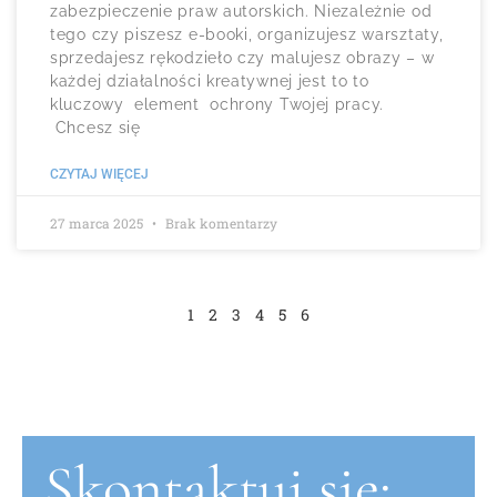
zabezpieczenie praw autorskich. Niezależnie od
tego czy piszesz e-booki, organizujesz warsztaty,
sprzedajesz rękodzieło czy malujesz obrazy – w
każdej działalności kreatywnej jest to to
kluczowy element ochrony Twojej pracy.
Chcesz się
CZYTAJ WIĘCEJ
27 marca 2025
Brak komentarzy
1
2
3
4
5
6
Skontaktuj się: