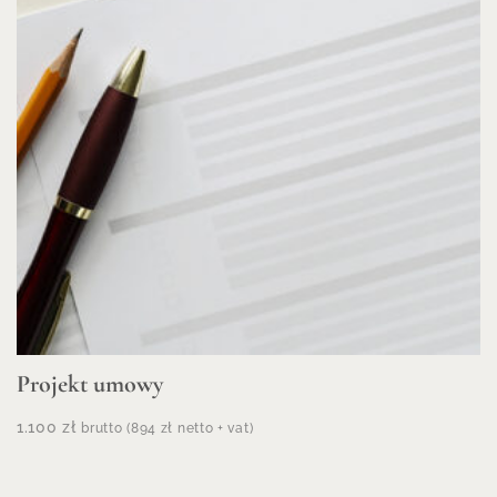
Projekt umowy
1.100
zł
brutto (
894
zł
netto + vat)