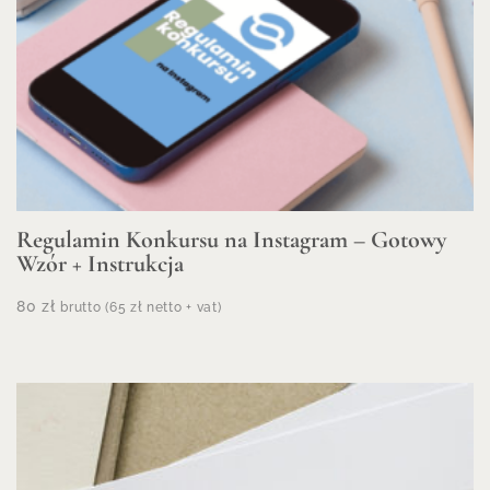
Regulamin Konkursu na Instagram – Gotowy
Wzór + Instrukcja
80
zł
brutto (
65
zł
netto + vat)