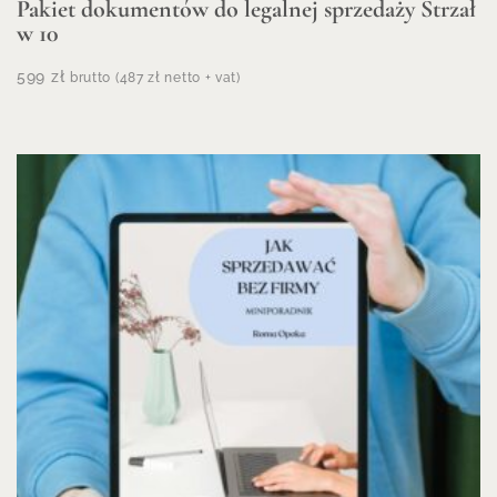
Pakiet dokumentów do legalnej sprzedaży Strzał
w 10
599
zł
brutto (
487
zł
netto + vat)