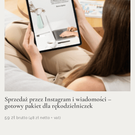
Sprzedaż przez Instagram i wiadomości –
gotowy pakiet dla rękodzielniczek
59
zł
brutto (
48
zł
netto + vat)