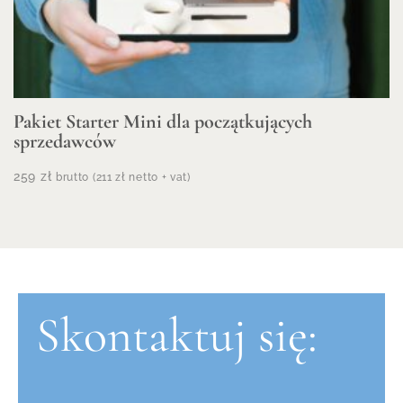
Pakiet Starter Mini dla początkujących
sprzedawców
259
zł
brutto (
211
zł
netto + vat)
Skontaktuj się: